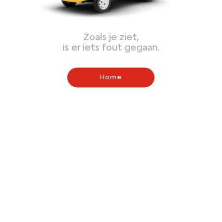
Zoals je ziet,
is er iets fout gegaan.
Home