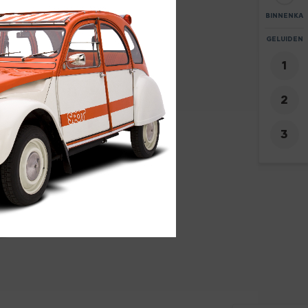
BINNENKA
ZOOM
GELUIDEN
+
-
5