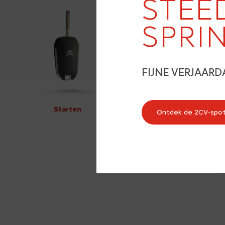
STEE
SPRI
FIJNE VERJAARD
Starten
Ontdek de 2CV‑spo