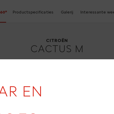
60°
Productspecificaties
Galerij
Interessante we
Citroën Cactus M
2015
CITROËN
CACTUS M
AAR EN
20