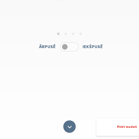
1
2
3
4
ĀRPUSĒ
IEKŠPUSĒ
Pirkt modeli