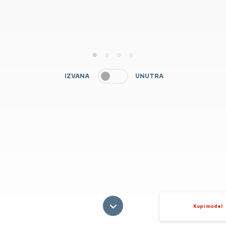
1
2
3
4
IZVANA
UNUTRA
Kupi model